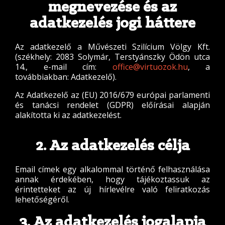
megnevezése és az
adatkezelés jogi háttere
Az adatkezelő a Művészeti Szilícium Völgy Kft.
(székhely: 2083 Solymár, Terstyánszky Ödön utca
14., e-mail cím:
office@virtuozok.hu
, a
továbbiakban: Adatkezelő).
Az Adatkezelő az (EU) 2016/679 európai parlamenti
és tanácsi rendelet (GDPR) előírásai alapján
alakította ki az adatkezelést.
2. Az adatkezelés célja
Email címek egy alkalommal történő felhasználása
annak érdekében, hogy tájékoztassuk az
érintetteket az új hírlevélre való feliratkozás
lehetőségéről.
3. Az adatkezelés jogalapja