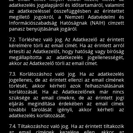
adatkezelés jogalapjáról és időtartamáról, valamint
az adatkezeléssel összefüggésben az érintettet
megillető jogokról, a Nemzeti Adatvédelmi és
Információszabadság Hatóságnak (NAIH) címzett
panasz benyújtásának jogáról.
7.2. Törléshez való jog. Az Adatkezelő az érintett
kérelmére törli az email címét. Ha az érintett arról
értesíti az Adatkezelőt, hogy hatóság vagy bíróság
megállapította az adatkezelés jogellenességét,
akkor az Adatkezelő törli az email címet.
7.3. Korlátozáshoz való jog. Ha az adatkezelés
jogellenes, de az érintett ellenzi az email címének
törlését, akkor kérheti azok felhasználásának
korlátozását. Ha az Adatkezelőnek már nincs
szüksége az email címekre, de az érintett jogi
eljárás megindítása érdekében az email címek
további tárolását igényli, akkor kérheti az
adatkezelés korlátozását.
7.4. Tiltakozáshoz való jog. Ha az érintett tiltakozik
az email címének kezelése ellen, akkor az