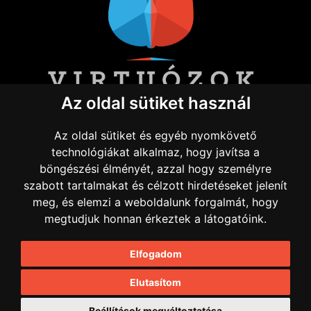
Az oldal sütiket használ
INFORMÁCIÓ
Az oldal sütiket és egyéb nyomkövető
technológiákat alkalmaz, hogy javítsa a
Impresszum
böngészési élményét, azzal hogy személyre
szabott tartalmakat és célzott hirdetéseket jelenít
HÁZIREND
meg, és elemzi a weboldalunk forgalmát, hogy
megtudjuk honnan érkeztek a látogatóink.
Adatvédelmi irányelvek
Elfogadom
All Rights Reserved 2026 Virtuosos Holding
Elutasítom
Ltd. London
Beállítások megváltoztatása