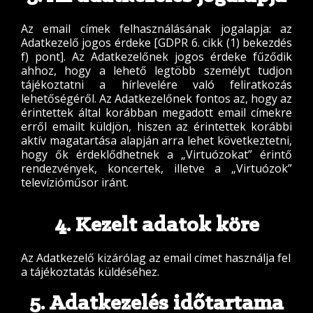
Az email címek felhasználásának jogalapja: az
Adatkezelő jogos érdeke [GDPR 6. cikk (1) bekezdés
f) pont]. Az Adatkezelőnek jogos érdeke fűződik
ahhoz, hogy a lehető legtöbb személyt tudjon
tájékoztatni a hírlevelére való feliratkozás
lehetőségéről. Az Adatkezelőnek fontos az, hogy az
érintettek által korábban megadott email címekre
erről emailt küldjön, hiszen az érintettek korábbi
aktív magatartása alapján arra lehet következtetni,
hogy ők érdeklődhetnek a „Virtuózokat” érintő
rendezvények, koncertek, illetve a „Virtuózok”
televízióműsor iránt.
4. Kezelt adatok köre
Az Adatkezelő kizárólag az email címet használja fel
a tájékoztatás küldéséhez.
5. Adatkezelés időtartama