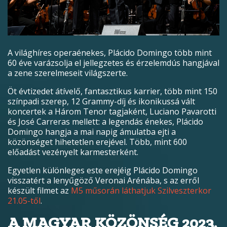
A világhíres operaénekes, Plácido Domingo több mint
60 éve varázsolja el jellegzetes és érzelemdús hangjával
a zene szerelmeseit világszerte.
Öt évtizedet átívelő, fantasztikus karrier, több mint 150
színpadi szerep, 12 Grammy-díj és ikonikussá vált
koncertek a Három Tenor tagjaként, Luciano Pavarotti
és José Carreras mellett: a legendás énekes, Plácido
Domingo hangja a mai napig ámulatba ejti a
közönséget hihetetlen erejével. Több, mint 600
előadást vezényelt karmesterként.
Egyetlen különleges este erejéig Plácido Domingo
visszatért a lenyűgöző Veronai Arénába, s az erről
készült filmet az
M5 műsorán láthatjuk Szilveszterkor
21.05-től
.
A MAGYAR KÖZÖNSÉG 2023.