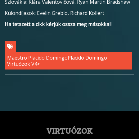
Szlovákia: Klára Valentovičová, Ryan Martin Bradshaw
Különdíjasok: Evelin Greblo, Richard Kollert
Ha tetszett a cikk kérjük ossza meg másokkal!
Maestro Placido Domingo
Placido Domingo
Virtuózok V4+
VIRTUÓZOK