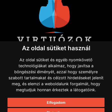
Az oldal sütiket használ
INFORMÁCIÓ
Az oldal sütiket és egyéb nyomkövető
technológiákat alkalmaz, hogy javítsa a
Impresszum
böngészési élményét, azzal hogy személyre
szabott tartalmakat és célzott hirdetéseket jelenít
HÁZIREND
meg, és elemzi a weboldalunk forgalmát, hogy
megtudjuk honnan érkeztek a látogatóink.
Adatvédelmi irányelvek
Elfogadom
All Rights Reserved 2026 Virtuosos Holding