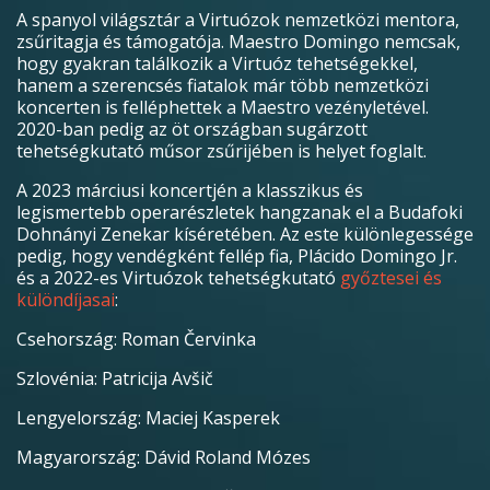
A spanyol világsztár a Virtuózok nemzetközi mentora,
zsűritagja és támogatója. Maestro Domingo nemcsak,
hogy gyakran találkozik a Virtuóz tehetségekkel,
hanem a szerencsés fiatalok már több nemzetközi
koncerten is felléphettek a Maestro vezényletével.
2020-ban pedig az öt országban sugárzott
tehetségkutató műsor zsűrijében is helyet foglalt.
A 2023 márciusi koncertjén a klasszikus és
legismertebb operarészletek hangzanak el a Budafoki
Dohnányi Zenekar kíséretében. Az este különlegessége
pedig, hogy vendégként fellép fia, Plácido Domingo Jr.
és a 2022-es Virtuózok tehetségkutató
győztesei és
különdíjasai
:
Csehország: Roman Červinka
Szlovénia: Patricija Avšič
Lengyelország: Maciej Kasperek
Magyarország: Dávid Roland Mózes