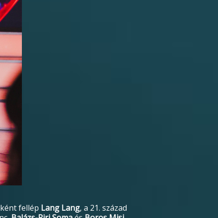
gként fellép
Lang Lang
, a 21. század
nc,
Balázs-Piri Soma
és
Boros Misi