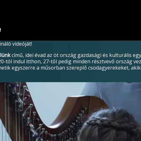
áló videóját!
élünk
című, idei évad az öt ország gazdasági és kulturális 
-tól indul itthon, 27-től pedig minden résztvevő ország vez
hetik egyszerre a műsorban szereplő csodagyerekeket, akik 