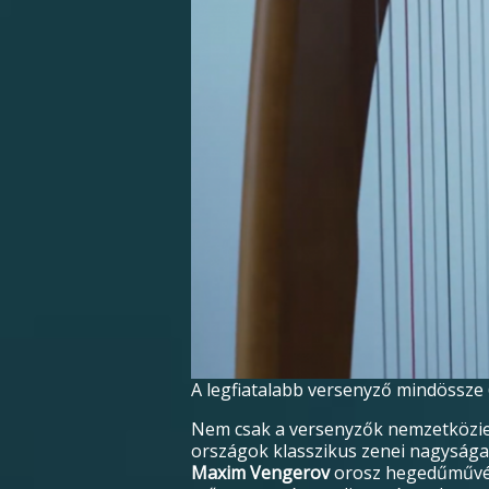
A legfiatalabb versenyző mindössze 
Nem csak a versenyzők nemzetköziek 
országok klasszikus zenei nagysága
Maxim Vengerov
orosz hegedűművé