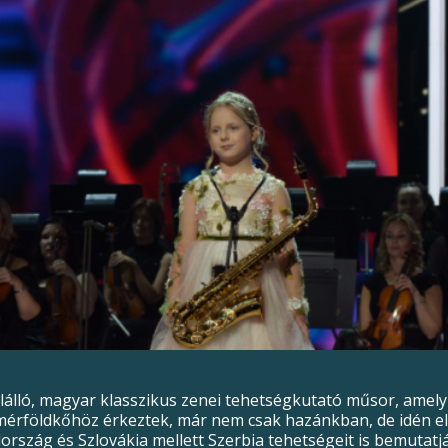
álló, magyar klasszikus zenei tehetségkutató műsor, amely f
mérföldkőhöz érkeztek, már nem csak hazánkban, de idén el
rszág és Szlovákia mellett Szerbia tehetségeit is bemutatj