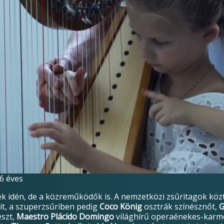
6 éves
idén, de a közreműködők is. A nemzetközi zsűritagok közt 
it, a szuperzsűriben pedig
Coco König
osztrák színésznőt,
G
szt,
Maestro Plácido Domingo
világhírű operaénekes-karme