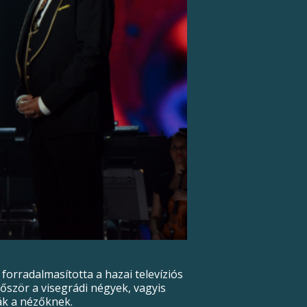
orradalmasította a hazai televíziós
őször a visegrádi négyek, vagyis
ák a nézőknek.