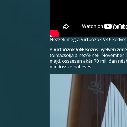
Nézzék meg a Virtuózok V4+ kedvcsin
A
Virtuózok V4+ Közös nyelven zen
tolmácsolja a nézőknek. November 20
majd, összesen akár 70 millióan néz
mindössze hat éves.