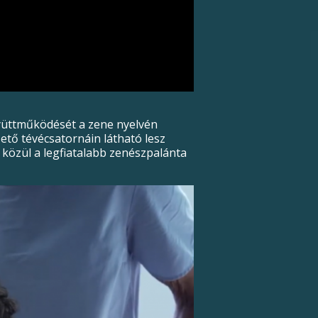
együttműködését a zene nyelvén
ető tévécsatornáin látható lesz
közül a legfiatalabb zenészpalánta