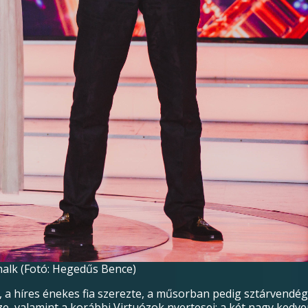
lk (Fotó: Hegedűs Bence)
., a híres énekes fia szerezte, a műsorban pedig sztárvendé
, valamint a korábbi Virtuózok nyertesei: a két nagy kedve