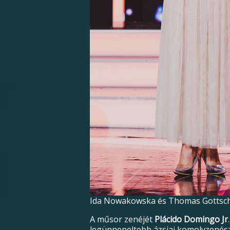
Ida Nowakowska és Thomas Gottscha
A műsor zenéjét
Plácido Domingo Jr
legünnepeltebb ázsiai komolyzenésze