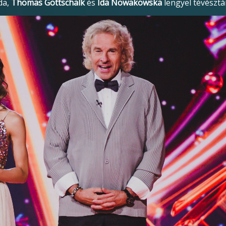
da,
Thomas Gottschalk
és
Ida Nowakowska
lengyel tévésztár 