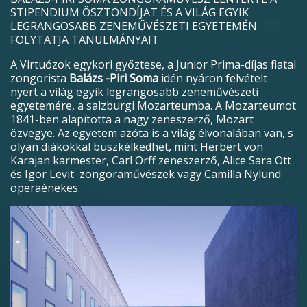
STIPENDIUM ÖSZTÖNDÍJAT ÉS A VILÁG EGYIK
LEGRANGOSABB ZENEMŰVÉSZETI EGYETEMÉN
FOLYTATJA TANULMÁNYAIT
A Virtuózok egykori győztese, a Junior Prima-díjas fiatal
zongorista
Balázs -Piri Soma
idén nyáron felvételt
nyert a világ egyik legrangosabb zeneművészeti
egyetemére, a salzburgi Mozarteumba. A Mozarteumot
1841-ben alapította a nagy zeneszerző, Mozart
özvegye. Az egyetem azóta is a világ élvonalában van, s
olyan diákokkal büszkélkedhet, mint Herbert von
Karajan karmester, Carl Orff zeneszerző, Alice Sara Ott
és Igor Levit zongoraművészek vagy Camilla Nylund
operaénekes.