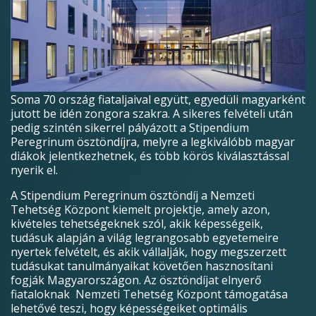
Soma 70 ország fiataljaival együtt, egyedüli magyarként
jutott be idén zongora szakra. A sikeres felvételi után
pedig szintén sikerrel pályázott a Stipendium
Peregrinum ösztöndíjra, melyre a legkiválóbb magyar
diákok jelentkezhetnek, és több körös kiválasztással
nyerik el.
A Stipendium Peregrinum ösztöndíj a Nemzeti
Tehetség Központ kiemelt projektje, amely azon,
kivételes tehetségeknek szól, akik képességeik,
tudásuk alapján a világ legrangosabb egyetemeire
nyertek felvételt, és akik vállalják, hogy megszerzett
tudásukat tanulmányaikat követően hasznosítani
fogják Magyarországon. Az ösztöndíjat elnyerő
fiataloknak Nemzeti Tehetség Központ támogatása
lehetővé teszi, hogy képességeiket optimális