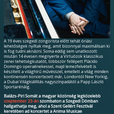
A 19 éves szegedi zongorista előtt tehát óriási
lehetőségek nyíltak meg, amit bizonnyal maximálisan ki
is fog tudni aknázni. Soma eddig sem unatkozott:
miután 14 évesen megnyerte a Virtuózok klasszikus
zenei tehetségkutatót, többször fellépett Plácido
Domingo operaénekessel, majd lemezfelvételt is
készített a világhírű művésszel, emellett a világ minden
kontinensén koncertezett már, Londontól New Yorkig,
a Dubai Világkiállítás nagyszínpadától a Papp László
Sportarénáig.
Balázs-Piri Somát a magyar közönség legközelebb
szeptember 23-án
szombaton a Szegedi Dómban
hallgathatja meg, ahol a Szent Gellért Fesztivál
keretében ad koncertet a Anima Musicae